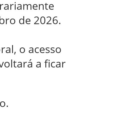
orariamente
ubro de 2026
.
ral, o acesso
oltará a ficar
o.