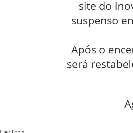
site do In
suspenso e
Após o encer
será restabel
A
User Login