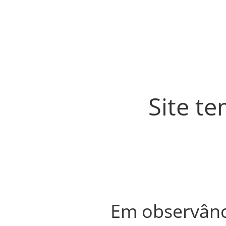
Site t
Em observânci